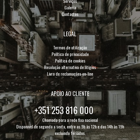
Serviços
Galeria
Contactos
LEGAL
Termos de utilização
Política de privacidade
Política de cookies
Resolução alternativa de litígios
Livro de reclamações on-line
APOIO AO CLIENTE
+351 253 816 000
Chamada para a rede fixa nacional
Disponivel de segunda a sexta, entre as 9h às 12h e das 14h às 19h
excluindo feriados.